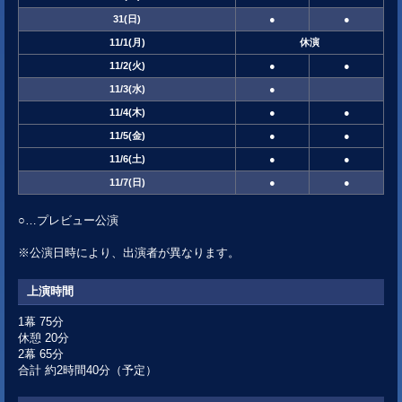
31
(日)
●
●
11/1
(月)
休
演
11/2
(火)
●
●
11/3
(水)
●
11/4
(木)
●
●
11/5
(金)
●
●
11/6
(土)
●
●
11/7
(日)
●
●
○…プレビュー公演
※公演日時により、出演者が異なります。
上演時間
1幕 75分
休憩 20分
2幕 65分
合計 約2時間40分（予定）