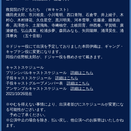
救貧院の子どもたち （Ｗキャスト）
磯田虎太郎、市川裕貴、小川竜明、西口青翔、石倉雫、井上綾子、木
村心、木村律花、久住星空、黒川明美、河本雪華、佐藤凌、鐘美由
希、高澤悠斗、土屋飛鳥、寺﨑柚空、土岐田育、仲西奏、平賀晴、廣
瀬健也、弘山真菜、松浦歩夢、森田みなも、矢田陽輝、涌澤昊生、涌
澤摩央 （五十音順）
※ドジャー役にて出演を予定しておりました本田伊織は、ギャング・
キャプテン役に変更になります。
同役の佐野航太郎が、ドジャー役を務めさせて戴きます。
キャストスケジュール
プリンシパルキャストスケジュール
詳細はこちら
子役キャストスケジュール
詳細はこちら
子役キャストグループメンバー表
詳細はこちら
アンサンブルキャストスケジュール
詳細はこちら
2021/10/26現在
※やむを得えない事情により、出演者並びにスケジュールが変更にな
る可能性がございます。
予めご了承ください。
※公演中止の場合を除き、払い戻し、他公演へのお振替はいたしかね
ます。