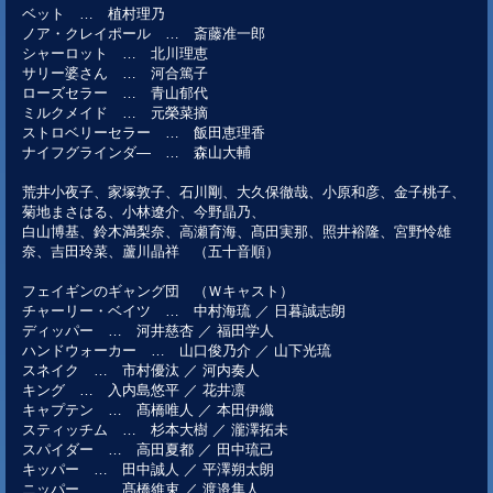
ベット … 植村理乃
ノア・クレイポール … 斎藤准一郎
シャーロット … 北川理恵
サリー婆さん … 河合篤子
ローズセラー … 青山郁代
ミルクメイド … 元榮菜摘
ストロベリーセラー … 飯田恵理香
ナイフグラインダ― … 森山大輔
荒井小夜子、家塚敦子、石川剛、大久保徹哉、小原和彦、金子桃子、
菊地まさはる、小林遼介、今野晶乃、
白山博基、鈴木満梨奈、高瀬育海、髙田実那、照井裕隆、宮野怜雄
奈、吉田玲菜、蘆川晶祥 （五十音順）
フェイギンのギャング団 （Ｗキャスト）
チャーリー・ベイツ … 中村海琉 ／ 日暮誠志朗
ディッパー … 河井慈杏 ／ 福田学人
ハンドウォーカー … 山口俊乃介 ／ 山下光琉
スネイク … 市村優汰 ／ 河内奏人
キング … 入内島悠平 ／ 花井凛
キャプテン … 髙橋唯人 ／ 本田伊織
スティッチム … 杉本大樹 ／ 瀧澤拓未
スパイダー … 高田夏都 ／ 田中琉己
キッパー … 田中誠人 ／ 平澤朔太朗
ニッパー … 髙橋維束 ／ 渡邉隼人