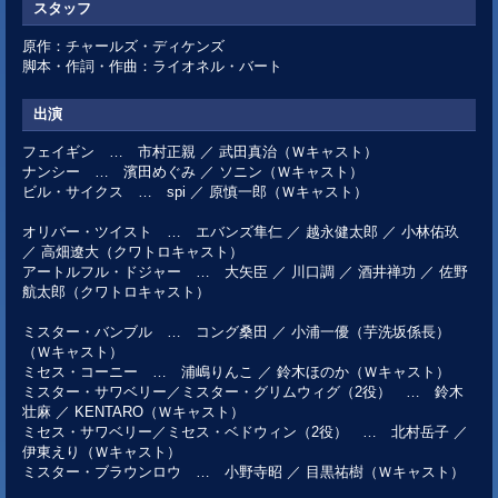
スタッフ
原作：チャールズ・ディケンズ
脚本・作詞・作曲：ライオネル・バート
出演
フェイギン … 市村正親 ／ 武田真治（Ｗキャスト）
ナンシー … 濱田めぐみ ／ ソニン（Ｗキャスト）
ビル・サイクス … spi ／ 原慎一郎（Ｗキャスト）
オリバー・ツイスト … エバンズ隼仁 ／ 越永健太郎 ／ 小林佑玖
／ 高畑遼大（クワトロキャスト）
アートルフル・ドジャー … 大矢臣 ／ 川口調 ／ 酒井禅功 ／ 佐野
航太郎（クワトロキャスト）
ミスター・バンブル … コング桑田 ／ 小浦一優（芋洗坂係長）
（Ｗキャスト）
ミセス・コーニー … 浦嶋りんこ ／ 鈴木ほのか（Ｗキャスト）
ミスター・サワベリー／ミスター・グリムウィグ（2役） … 鈴木
壮麻 ／ KENTARO（Ｗキャスト）
ミセス・サワベリー／ミセス・ベドウィン（2役） … 北村岳子 ／
伊東えり（Ｗキャスト）
ミスター・ブラウンロウ … 小野寺昭 ／ 目黒祐樹（Ｗキャスト）