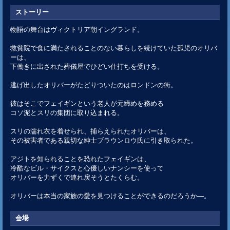
ストーリー
物語の舞台はヴィクトリア朝イングランド。
救貧院で食に満たされることのない暮らしを続けていた孤児のオリバ
ーは、
下働きに出された葬儀屋でひどい仕打ちを受ける。
逃げ出したオリバーがたどりついたのはロンドンの街。
彼はそこでフェイギンという老人が元締めを務める
コソ泥とスリの集団に取り込まれる。
スリの濡れ衣を着せられ、捕らえられたオリバーは、
その被害者である親切な紳士ブラウンロウ氏に引き取られた。
アジトを知られることを恐れたフェイギンは、
冷酷なビル・サイクスと心優しいナンシーを使って
オリバーを力ずくで連れ戻そうとたくらむ。
オリバーは本当の家族の愛を見つけることができるのだろうか―。
会場