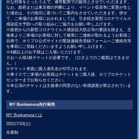
分な対策をとったうえで、通常配席での販売とさせていただきます。
なお、政府または東京都の判断により、イベント収容率に変更が生じ
た場合は、その指示に基づいてご案内をさせていただきます。併せ
て、ご来場のお客様におかれましては、引き続き新型コロナウイルス
感染拡大予防への取り組みにご協力をお願い申し上げます。
※政府からの新型コロナウイルス感染拡大防止等の要請を踏まえ、主
催者よりご来場のお客様に対して確実にご連絡が取れるようお客様ご
自身で、ホリプロ公式サイトの緊急連絡先登録フォームへご連絡先等
を事前にご登録くださいますようお願い申し上げます。
※4歳以上のお子様はご入場いただけます。
※お一人様1枚チケットが必要です。（ひざ上でのご鑑賞はできませ
ん。）
※チケット券面に購入者氏名が印字されます。
※車イスでご来場のお客様はチケットをご購入後、ホリプロチケット
センターまでお知らせください。
※本公演のチケットは主催者の同意のない有償譲渡が禁止されていま
す。
MY Bunkamura先行発売
MY Bunkamuraとは
2021/7/10(土)
先着制