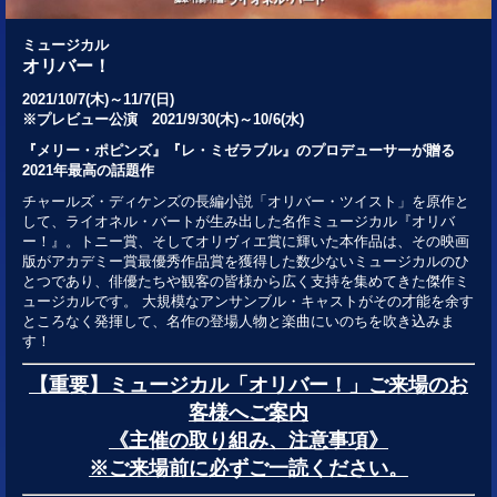
ミュージカル
オリバー！
2021/10/7(木)～11/7(日)
※プレビュー公演 2021/9/30(木)～10/6(水)
『メリー・ポピンズ』『レ・ミゼラブル』のプロデューサーが贈る
2021年最高の話題作
チャールズ・ディケンズの長編小説「オリバー・ツイスト」を原作と
して、ライオネル・バートが生み出した名作ミュージカル『オリバ
ー！』。トニー賞、そしてオリヴィエ賞に輝いた本作品は、その映画
版がアカデミー賞最優秀作品賞を獲得した数少ないミュージカルのひ
とつであり、俳優たちや観客の皆様から広く支持を集めてきた傑作ミ
ュージカルです。 大規模なアンサンブル・キャストがその才能を余す
ところなく発揮して、名作の登場人物と楽曲にいのちを吹き込みま
す！
【重要】ミュージカル「オリバー！」ご来場のお
客様へご案内
《主催の取り組み、注意事項》
※ご来場前に必ずご一読ください。