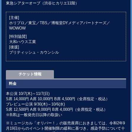
東急シアターオーブ（渋谷ヒカリエ11階）
[主催]
ホリプロ／東宝／TBS／博報堂DYメディアパートナーズ／
WOWOW
[特別協賛]
大和ハウス工業
[後援]
ブリティッシュ・カウンシル
チケット情報
料金
本公演 10/7(木)～11/7(日)
S席 14,000円 A席 10,000円 B席 4,500円（全席指定・税込）
プレビュー公演 9/30(木)～10/6(水)
S席 12,500円 A席 9,000円 B席 4,000円（全席指定・税込）
※B席は一般発売日以降の取扱い
※ミュージカル「オリバー！」の販売座席におきましては、令和2年9
月19日からのイベント開催制限の緩和に基づき、感染予防について十