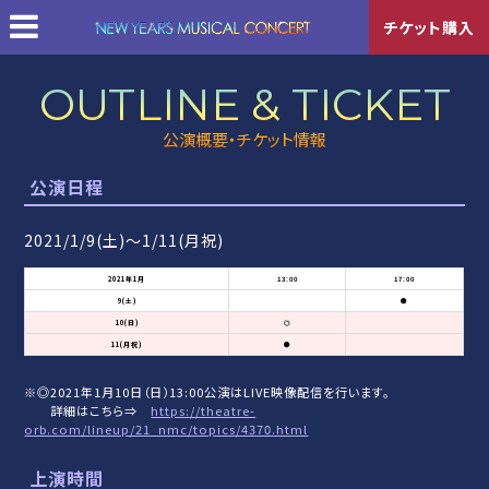
チケット購入
OUTLINE & TICKET
公演概要・チケット情報
公演日程
2021/1/9(土)〜1/11(月祝)
2021年
1月
13:00
17:00
9
(土)
●
10
(日)
◎
11
(月祝)
●
※◎2021年1月10日（日）13:00公演はLIVE映像配信を行います。
詳細はこちら⇒
https://theatre-
orb.com/lineup/21_nmc/topics/4370.html
上演時間