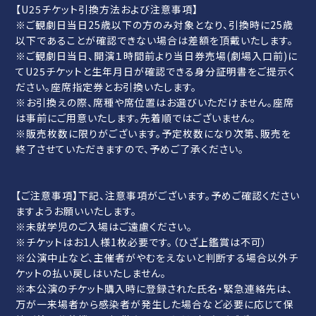
【U25チケット引換方法および注意事項】
※ご観劇日当日25歳以下の方のみ対象となり、引換時に25歳
以下であることが確認できない場合は差額を頂戴いたします。
※ご観劇日当日、開演１時間前より当日券売場(劇場入口前)に
てU25チケットと生年月日が確認できる身分証明書をご提示く
ださい。座席指定券とお引換いたします。
※お引換えの際、席種や席位置はお選びいただけません。座席
は事前にご用意いたします。先着順ではございません。
※販売枚数に限りがございます。予定枚数になり次第、販売を
終了させていただきますので、予めご了承ください。
【ご注意事項】下記、注意事項がございます。予めご確認ください
ますようお願いいたします。
※未就学児のご入場はご遠慮ください。
※チケットはお1人様1枚必要です。（ひざ上鑑賞は不可）
※公演中止など、主催者がやむをえないと判断する場合以外チ
ケットの払い戻しはいたしません。
※本公演のチケット購入時に登録された氏名・緊急連絡先は、
万が一来場者から感染者が発生した場合など必要に応じて保