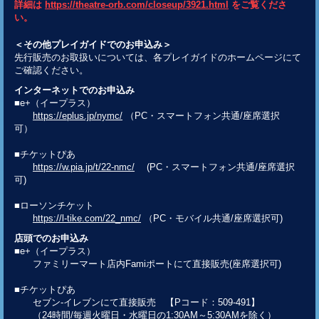
詳細は
https://theatre-orb.com/closeup/3921.html
をご覧くださ
い。
＜その他プレイガイドでのお申込み＞
先行販売のお取扱いについては、各プレイガイドのホームページにて
ご確認ください。
インターネットでのお申込み
■e+（イープラス）
https://eplus.jp/nymc/
（PC・スマートフォン共通/座席選択
可）
■チケットぴあ
https://w.pia.jp/t/22-nmc/
(PC・スマートフォン共通/座席選択
可)
■ローソンチケット
https://l-tike.com/22_nmc/
（PC・モバイル共通/座席選択可)
店頭でのお申込み
■e+（イープラス）
ファミリーマート店内Famiポートにて直接販売(座席選択可)
■チケットぴあ
セブン-イレブンにて直接販売 【Pコード：509-491】
（24時間/毎週火曜日・水曜日の1:30AM～5:30AMを除く）