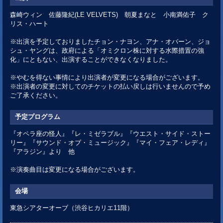
森崎ウィン 佐藤隆紀(LE VELVETS) 朝夏まなと 小南満佑子 ク
リス・ハート
※出演を予定しておりましたチョン・ナヨン、アナ・オバーン、ジョ
シュ・ヤングは、政府による「オミクロン株に対する水際措置の強
化」にともない、出演することができなくなりました。
※やむを得ない事情により出演者が変更になる場合がございます。
※出演者の変更に対してのチケットの払い戻しは行いませんので予め
ご了承ください。
予定プログラム
『オペラ座の怪人』『レ・ミゼラブル』『ウエスト・サイド・ストー
リー』『サウンド・オブ・ミュージック』『マイ・フェア・レディ』
『アラジン』より 他
※演奏曲目は変更になる場合がございます。
会場
東急シアターオーブ（渋谷ヒカリエ11階）