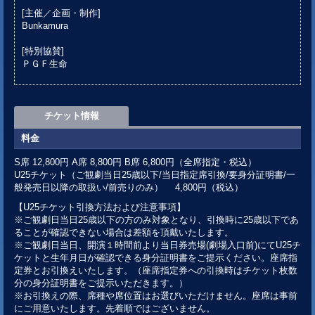
[主催／企画・制作]
Bunkamura
[特別協賛]
ＰＧＦ生命
チケット情報
料金
S席 12,800円 A席 8,800円 B席 6,800円（全席指定・税込）
U25チケット（ご観劇当日25歳以下/当日指定席引換/要身分証明書/一
般発売日以降の取扱い/前売りのみ） 4,800円（税込）
【U25チケット引換方法および注意事項】
※ご観劇日当日25歳以下の方のみ対象となり、引換時に25歳以下であ
ることが確認できない場合は差額を頂戴いたします。
※ご観劇日当日、開演１時間前より当日券売場(劇場入口前)にてU25チ
ケットと生年月日が確認できる身分証明書をご提示ください。座席指
定券とお引換えいたします。（座席指定券への引換時はチケット枚数
分の身分証明書をご提示いただきます。）
※お引換えの際、席種や席位置はお選びいただけません。座席は事前
にご用意いたします。先着順ではございません。