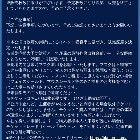
※販売枚数に限りがございます。予定枚数になり次第、販売を終了さ
せていただきますので、予めご了承ください。
【ご注意事項】
下記、注意事項がございます。予めご確認くださいますようお願いい
たします。
※本公演は政府の判断によるイベント収容率に基づき、販売座席を決
定いたします。
※感染症拡大予防対策として座席の最前列席は舞台前から十分な距離
をとるため、2列目より販売いたします。
※劇場内では常時マスク着用をお願いいたします。マスクは不織布マ
スクを推奨しております。マスクは鼻から顎まで隙間なく覆うように
正しくご着用ください。マスクのご着用にご協力をいただけない場合
（フェイスシールド、マウスシールド等のみご着用のお客様を含む）
はご入場をお断りさせていただきます。
※未就学児のご入場はご遠慮ください。
※チケットはお1人様1枚必要です。（ひざ上鑑賞は不可）
※公演中止など、主催者がやむをえないと判断する場合以外チケット
の払い戻しはいたしません。チケットご購入の際には、ご自身の体調
や環境をふまえ、ご判断くださいますようお願い申し上げます。
やむを得ない事情により、ご購入者様本人の来場が難しい場合は、
チケットトレードリセール「チケトレ」をご活用ください。定価券面
のお取引が可能です。
■チケトレ（公式チケットトレードリセール）
https://tiketore.com/