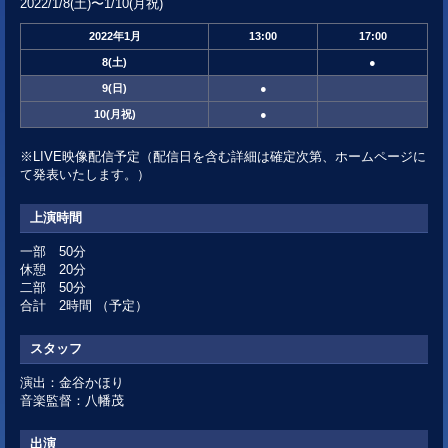
2022/1/8(土)〜1/10(月祝)
2022年
1月
13:00
17:00
8
(土)
●
9
(日)
●
10
(月祝)
●
※LIVE映像配信予定（配信日を含む詳細は確定次第、ホームページに
て発表いたします。）
上演時間
一部 50分
休憩 20分
二部 50分
合計 2時間 （予定）
スタッフ
演出：金谷かほり
音楽監督：八幡茂
出演